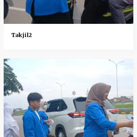
Takjil2