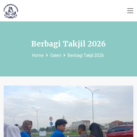
Berbagi Takjil 2026
Home
Galeri
Berbagi Takjil 2026