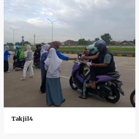
Takjil4