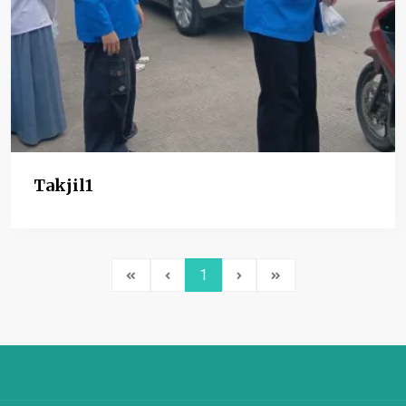
Takjil1
1