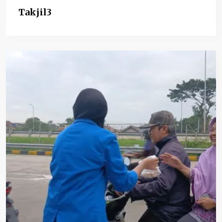
Takjil3