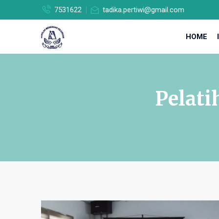
7531622
tadika.pertiwi@gmail.com
HOME
Pelati